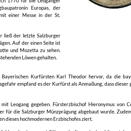
ach 1770 für die Leoganger
gbaupatronin Europas, der
mit einer Messe in der St.
 ließ der letzte Salzburger
en. Auf der einen Seite ist
lotte und Mozetta zu sehen.
stehenden Löwen gehalten.
Bayerischen Kurfürsten Karl Theodor hervor, da die baye
efahr empfand es der Kurfürst als Anmaßung, dass dieser ge
 mit Leogang gegeben. Fürsterzbischof Hieronymus von Col
ber für die Salzburger Münzprägung abgebaut wurde. Zudem s
en dieses hochmodernen Erzbischofes ziert.