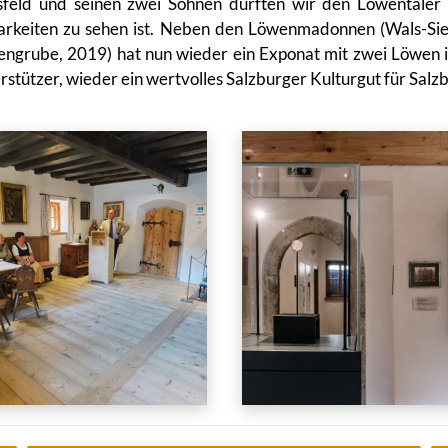
eld und seinen zwei Söhnen durften wir den Löwentaler er
tbarkeiten zu sehen ist. Neben den Löwenmadonnen (Wals-S
öwengrube, 2019) hat nun wieder ein Exponat mit zwei Löw
rstützer, wieder ein wertvolles Salzburger Kulturgut für Sal