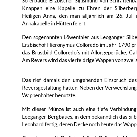
So erbaute Erzbischof Sigismund von Schrattenb
Knappen eine Kapelle zu Ehren der Silberber
Heiligen Anna, den man alljährlich am 26. Juli 
Annakapelle in Hütten feiert.
Den sogenannten Löwentaler aus Leoganger Silber
Erzbischof Hieronymus Colloredo im Jahr 1790 präg
das Brustbild Colloredo´s mit Allongeperücke, Ca
Am Revers wird das vierfeldrige Wappen von zwei 
Das rief damals den umgehenden Einspruch des 
Reversgestaltung hatten. Neben der Verwechslungsg
Wappenhalter benutzte.
Mit dieser Münze ist auch eine tiefe Verbindung
Leoganger Bergbaues, in dem bekanntlich das Sil
Leonhard fertig, deren Decke noch heute das Wapp