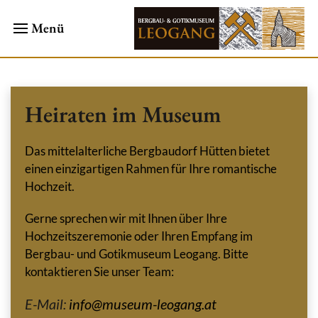
Menü
Heiraten im Museum
Das mittelalterliche Bergbaudorf Hütten bietet
einen einzigartigen Rahmen für Ihre romantische
Hochzeit.
Gerne sprechen wir mit Ihnen über Ihre
Hochzeitszeremonie oder Ihren Empfang im
Bergbau- und Gotikmuseum Leogang. Bitte
kontaktieren Sie unser Team:
E-Mail:
info@museum-leogang.at