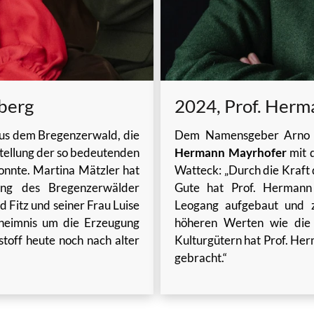
sberg
2024, Prof. Herm
us dem Bregenzerwald, die
Dem Namensgeber Arno v
rstellung der so bedeutenden
Hermann Mayrhofer
mit d
nnte. Martina Mätzler hat
Watteck: „Durch die Kraft
ung des Bregenzerwälder
Gute hat Prof. Herman
 Fitz und seiner Frau Luise
Leogang aufgebaut und z
eheimnis um die Erzeugung
höheren Werten wie die
stoff heute noch nach alter
Kulturgütern hat Prof. Her
gebracht.“